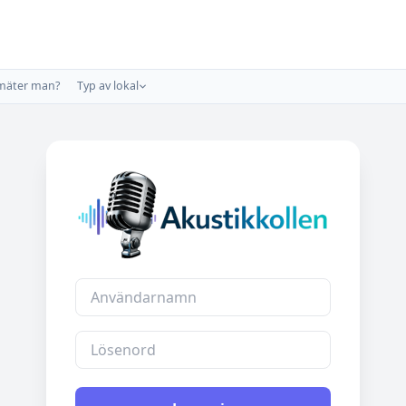
B&L Lund AB
mäter man?
Typ av lokal