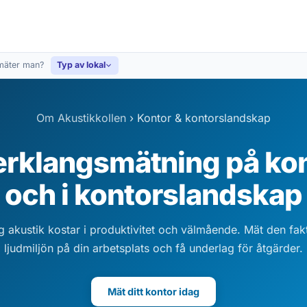
mäter man?
Typ av lokal
Om Akustikkollen
›
Kontor & kontorslandskap
erklangsmätning på ko
och i kontorslandskap
g akustik kostar i produktivitet och välmående. Mät den fak
ljudmiljön på din arbetsplats och få underlag för åtgärder.
Mät ditt kontor idag