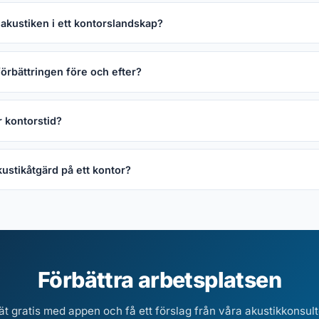
akustiken i ett kontorslandskap?
örbättringen före och efter?
 kontorstid?
kustikåtgärd på ett kontor?
Förbättra arbetsplatsen
t gratis med appen och få ett förslag från våra akustikkonsult