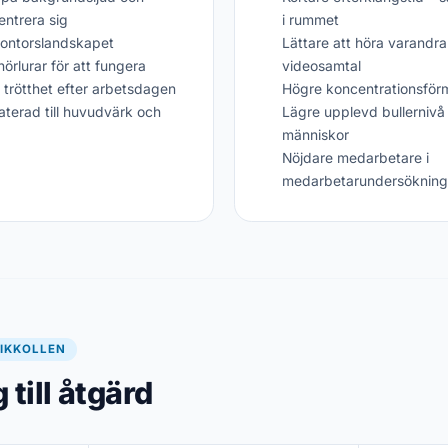
entrera sig
i rummet
kontorslandskapet
Lättare att höra varandr
örlurar för att fungera
videosamtal
 trötthet efter arbetsdagen
Högre koncentrationsför
aterad till huvudvärk och
Lägre upplevd bullernivå
människor
Nöjdare medarbetare i
medarbetarundersökning
IKKOLLEN
till åtgärd