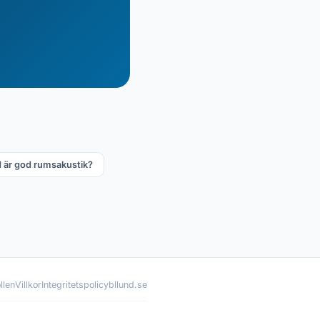
 är god rumsakustik?
llen
Villkor
Integritetspolicy
bllund.se