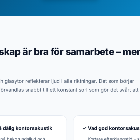
kap är bra för samarbete – men
glasytor reflekterar ljud i alla riktningar. Det som börjar
örvandlas snabbt till ett konstant sorl som gör det svårt att
å dålig kontorsakustik
✓ Vad god kontorsakust
 på bakgrundsljud och
Kortare efterklangstid – 