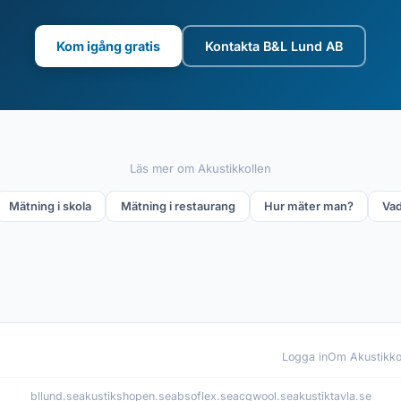
Kom igång gratis
Kontakta B&L Lund AB
Läs mer om Akustikkollen
Mätning i skola
Mätning i restaurang
Hur mäter man?
Vad
Logga in
Om Akustikko
bllund.se
akustikshopen.se
absoflex.se
acqwool.se
akustiktavla.se