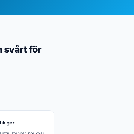
 svårt för
ik ger
samtal stannar inte kvar