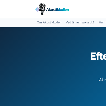
Om Akustikkollen
Vad är rumsakustik?
Hur 
Eft
Dåli