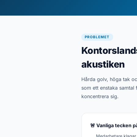
PROBLEMET
Kontorslands
akustiken
Hårda golv, höga tak och 
som ett enstaka samtal f
koncentrera sig.
🚨 Vanliga tecken p
Medarbetare klagar