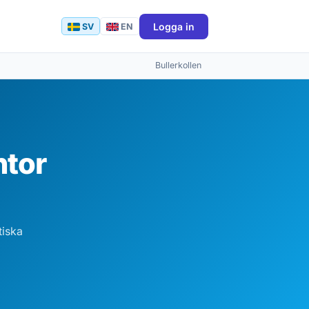
Logga in
SV
EN
Bullerkollen
ntor
tiska