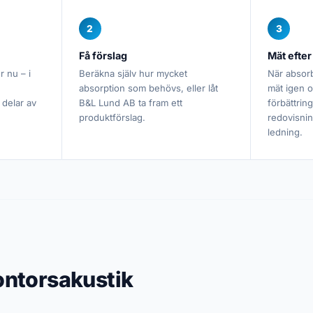
2
3
Få förslag
Mät efter
r nu – i
Beräkna själv hur mycket
När absor
absorption som behövs, eller låt
mät igen 
 delar av
B&L Lund AB ta fram ett
förbättrin
produktförslag.
redovisning
ledning.
ontorsakustik