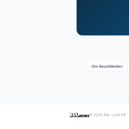
Om Akustikkollen
© 2026 B&L Lund AB