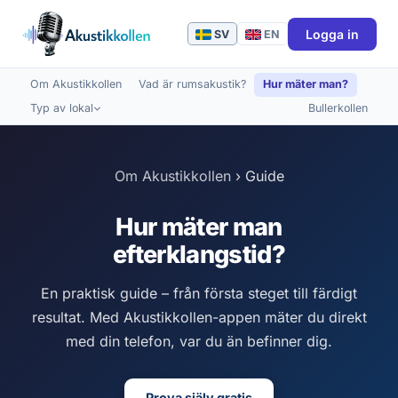
Logga in
SV
EN
Om Akustikkollen
Vad är rumsakustik?
Hur mäter man?
Typ av lokal
Bullerkollen
Om Akustikkollen
›
Guide
Hur mäter man
efterklangstid?
En praktisk guide – från första steget till färdigt
resultat. Med Akustikkollen-appen mäter du direkt
med din telefon, var du än befinner dig.
Prova själv gratis